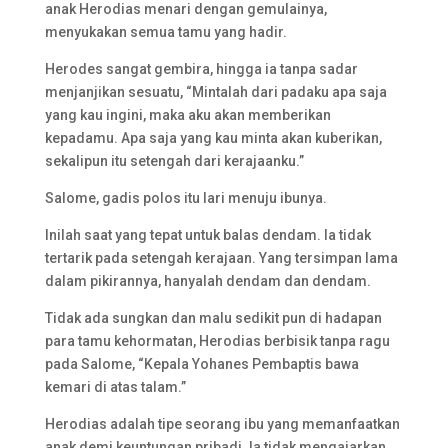
anak Herodias menari dengan gemulainya,
menyukakan semua tamu yang hadir.
Herodes sangat gembira, hingga ia tanpa sadar
menjanjikan sesuatu, “Mintalah dari padaku apa saja
yang kau ingini, maka aku akan memberikan
kepadamu. Apa saja yang kau minta akan kuberikan,
sekalipun itu setengah dari kerajaanku.”
Salome, gadis polos itu lari menuju ibunya.
Inilah saat yang tepat untuk balas dendam. Ia tidak
tertarik pada setengah kerajaan. Yang tersimpan lama
dalam pikirannya, hanyalah dendam dan dendam.
Tidak ada sungkan dan malu sedikit pun di hadapan
para tamu kehormatan, Herodias berbisik tanpa ragu
pada Salome, “Kepala Yohanes Pembaptis bawa
kemari di atas talam.”
Herodias adalah tipe seorang ibu yang memanfaatkan
anak demi keuntungan pribadi. Ia tidak mengajarkan