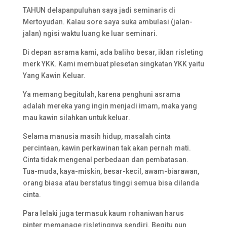
TAHUN delapanpuluhan saya jadi seminaris di
Mertoyudan. Kalau sore saya suka ambulasi (jalan-
jalan) ngisi waktu luang ke luar seminari.
Di depan asrama kami, ada baliho besar, iklan risleting
merk YKK. Kami membuat plesetan singkatan YKK yaitu
Yang Kawin Keluar.
Ya memang begitulah, karena penghuni asrama
adalah mereka yang ingin menjadi imam, maka yang
mau kawin silahkan untuk keluar.
Selama manusia masih hidup, masalah cinta
percintaan, kawin perkawinan tak akan pernah mati.
Cinta tidak mengenal perbedaan dan pembatasan.
Tua-muda, kaya-miskin, besar-kecil, awam-biarawan,
orang biasa atau berstatus tinggi semua bisa dilanda
cinta.
Para lelaki juga termasuk kaum rohaniwan harus
pinter memanage risletingnya sendiri. Begitu pun