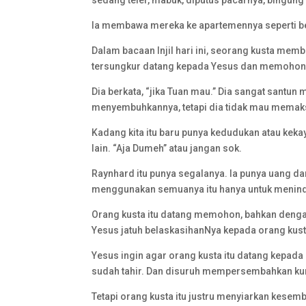
sedang teler, mabuk, diputus pacarnya, bingung
Ia membawa mereka ke apartemennya seperti b
Dalam bacaan Injil hari ini, seorang kusta memb
tersungkur datang kepada Yesus dan memohon, ”
Dia berkata, “jika Tuan mau.” Dia sangat santu
menyembuhkannya, tetapi dia tidak mau memak
Kadang kita itu baru punya kedudukan atau kekay
lain. “Aja Dumeh” atau jangan sok.
Raynhard itu punya segalanya. Ia punya uang da
menggunakan semuanya itu hanya untuk meninda
Orang kusta itu datang memohon, bahkan dengan
Yesus jatuh belaskasihanNya kepada orang kusta i
Yesus ingin agar orang kusta itu datang kepa
sudah tahir. Dan disuruh mempersembahkan kur
Tetapi orang kusta itu justru menyiarkan kesem