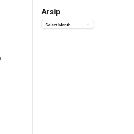
Arsip
Arsip
g
.