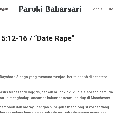
ngan
Media
D
5:12-16 / “Date Rape”
s Raynhard Sinaga yang mencuat menjadi berita heboh di seantero
kasus terbesar di Inggris, bahkan mungkin di dunia. Seorang pemud
un harus menghadapi ancaman hukuman seumur hidup di Manchester.
 memohon dan merayu dengan pura-pura menolong si korban yang