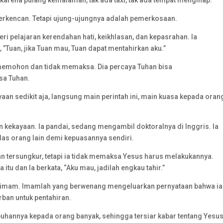
 karena pulang kemalaman, tak ada taxi, tak ada tempat menginap.
erkencan. Tetapi ujung-ujungnya adalah pemerkosaan.
eri pelajaran kerendahan hati, keikhlasan, dan kepasrahan. Ia
Tuan, jika Tuan mau, Tuan dapat mentahirkan aku.”
n memohon dan tidak memaksa. Dia percaya Tuhan bisa
sa Tuhan.
aan sedikit aja, langsung main perintah ini, main kuasa kepada oran
n kekayaan. Ia pandai, sedang mengambil doktoralnya di Inggris. Ia
s orang lain demi kepuasannya sendiri.
 tersungkur, tetapi ia tidak memaksa Yesus harus melakukannya.
tu dan Ia berkata, “Aku mau, jadilah engkau tahir.”
da imam. Imamlah yang berwenang mengeluarkan pernyataan bahwa ia
ban untuk pentahiran.
buhannya kepada orang banyak, sehingga tersiar kabar tentang Yesus