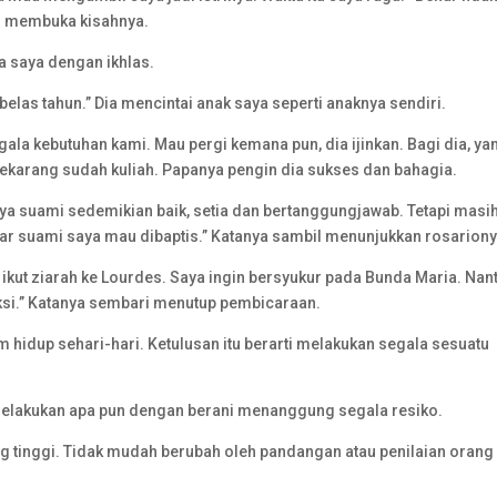
itu membuka kisahnya.
a saya dengan ikhlas.
belas tahun.” Dia mencintai anak saya seperti anaknya sendiri.
egala kebutuhan kami. Mau pergi kemana pun, dia ijinkan. Bagi dia, ya
sekarang sudah kuliah. Papanya pengin dia sukses dan bahagia.
nya suami sedemikian baik, setia dan bertanggungjawab. Tetapi masi
ar suami saya mau dibaptis.” Katanya sambil menunjukkan rosariony
n ikut ziarah ke Lourdes. Saya ingin bersyukur pada Bunda Maria. Nant
aksi.” Katanya sembari menutup pembicaraan.
m hidup sehari-hari. Ketulusan itu berarti melakukan segala sesuatu
p melakukan apa pun dengan berani menanggung segala resiko.
g tinggi. Tidak mudah berubah oleh pandangan atau penilaian orang