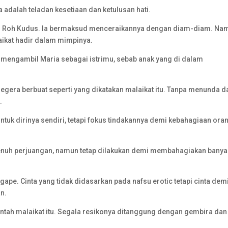
Ia adalah teladan kesetiaan dan ketulusan hati.
ri Roh Kudus. Ia bermaksud menceraikannya dengan diam-diam. Na
aikat hadir dalam mimpinya.
ut mengambil Maria sebagai istrimu, sebab anak yang di dalam
 segera berbuat seperti yang dikatakan malaikat itu. Tanpa menunda d
.
 untuk dirinya sendiri, tetapi fokus tindakannya demi kebahagiaan ora
 penuh perjuangan, namun tetap dilakukan demi membahagiakan banya
gape. Cinta yang tidak didasarkan pada nafsu erotic tetapi cinta dem
n.
intah malaikat itu. Segala resikonya ditanggung dengan gembira dan