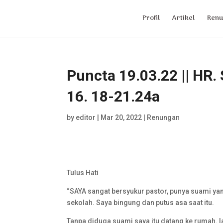
Profil
Artikel
Renu
Puncta 19.03.22 || HR. 
16. 18-21.24a
by
editor
|
Mar 20, 2022
|
Renungan
Tulus Hati
“SAYA sangat bersyukur pastor, punya suami ya
sekolah. Saya bingung dan putus asa saat itu.
Tanpa diduga suami saya itu datang ke rumah. I