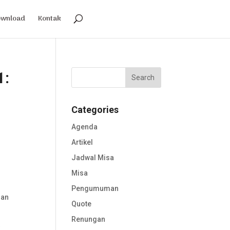
ownload
Kontak
1:
Categories
Agenda
Artikel
Jadwal Misa
Misa
Pengumuman
man
Quote
Renungan
k