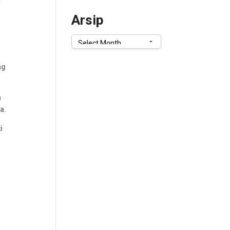
Arsip
Arsip
ng
h
a.
i