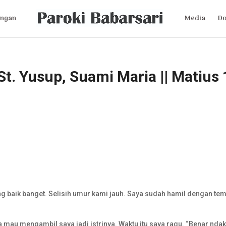
ngan
Media
D
St. Yusup, Suami Maria || Matius 
ng baik banget. Selisih umur kami jauh. Saya sudah hamil dengan te
a mau mengambil saya jadi istrinya. Waktu itu saya ragu. “Benar nda