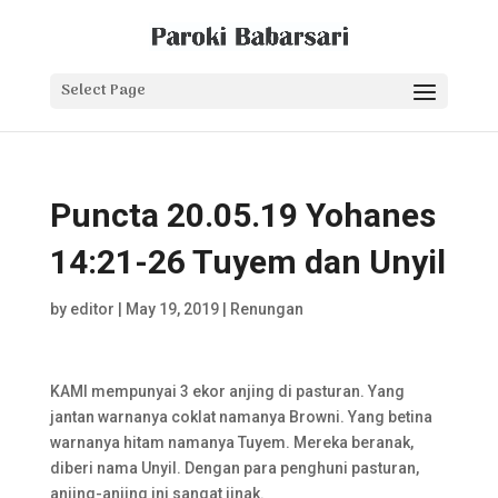
Select Page
Puncta 20.05.19 Yohanes
14:21-26 Tuyem dan Unyil
by
editor
|
May 19, 2019
|
Renungan
KAMI mempunyai 3 ekor anjing di pasturan. Yang
jantan warnanya coklat namanya Browni. Yang betina
warnanya hitam namanya Tuyem. Mereka beranak,
diberi nama Unyil. Dengan para penghuni pasturan,
anjing-anjing ini sangat jinak.