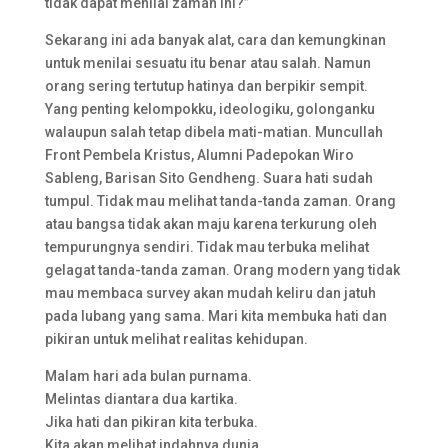
tidak dapat menilai zaman ini?”
Sekarang ini ada banyak alat, cara dan kemungkinan
untuk menilai sesuatu itu benar atau salah. Namun
orang sering tertutup hatinya dan berpikir sempit.
Yang penting kelompokku, ideologiku, golonganku
walaupun salah tetap dibela mati-matian. Muncullah
Front Pembela Kristus, Alumni Padepokan Wiro
Sableng, Barisan Sito Gendheng. Suara hati sudah
tumpul. Tidak mau melihat tanda-tanda zaman. Orang
atau bangsa tidak akan maju karena terkurung oleh
tempurungnya sendiri. Tidak mau terbuka melihat
gelagat tanda-tanda zaman. Orang modern yang tidak
mau membaca survey akan mudah keliru dan jatuh
pada lubang yang sama. Mari kita membuka hati dan
pikiran untuk melihat realitas kehidupan.
Malam hari ada bulan purnama.
Melintas diantara dua kartika.
Jika hati dan pikiran kita terbuka.
Kita akan melihat indahnya dunia.