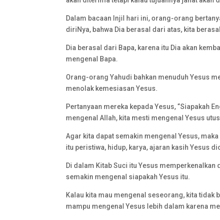
akan diterima tetapi kalau tujuannya jahat akan
Dalam bacaan Injil hari ini, orang-orang bert
diriNya, bahwa Dia berasal dari atas, kita berasa
Dia berasal dari Bapa, karena itu Dia akan kem
mengenal Bapa.
Orang-orang Yahudi bahkan menuduh Yesus meng
menolak kemesiasan Yesus.
Pertanyaan mereka kepada Yesus, “Siapakah Eng
mengenal Allah, kita mesti mengenal Yesus utu
Agar kita dapat semakin mengenal Yesus, maka 
itu peristiwa, hidup, karya, ajaran kasih Yesus di
Di dalam Kitab Suci itu Yesus memperkenalkan di
semakin mengenal siapakah Yesus itu.
Kalau kita mau mengenal seseorang, kita tidak 
mampu mengenal Yesus lebih dalam karena me