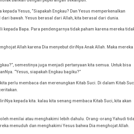
 ditolak bahkan dengan peperangan sekalipun.
anya kepada Yesus, “Siapakah Engkau? Dan Yesus memperkenalkan
l dari bawah. Yesus berasal dari Allah, kita berasal dari dunia.
bali kepada Bapa. Para pendengarnya tidak paham karena mereka tida
hojat Allah karena Dia menyebut diriNya Anak Allah. Maka mereka
kau?”, semestinya juga menjadi pertanyaan kita semua. Untuk bisa
sanNya. “Yesus, siapakah Engkau bagiku?”
kita perlu membaca dan merenungkan Kitab Suci. Di dalam Kitab Suc
ceritakan.
riNya kepada kita. kalau kita senang membaca Kitab Suci, kita akan
boleh menilai atau menghakimi lebih dahulu. Orang-orang Yahudi tid
reka menuduh dan menghakimi Yesus bahwa Dia menghojat Allah.