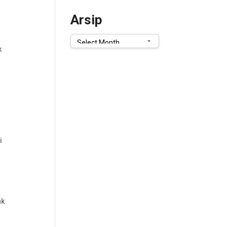
Arsip
Arsip
k
i
ak