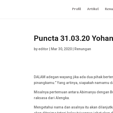
Profil
Artikel
Renu
Puncta 31.03.20 Yohan
by
editor
|
Mar 30, 2020
|
Renungan
DALAM adegan wayang jika ada dua pihak bertem
pinangkamu.” Yang artinya, siapakah namamu d
Misalnya pertemuan antara Abimanyu dengan But
raksasa dari Alengka.
Mengetahui nama dan asalnya itu akan dilanjutka