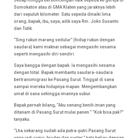
Setiap minggu berboncengan naik sepeda ke gereja di
Somokaton atau di GMA Klaten yang jaraknya lebih
dari sepuluh kilometer. Satu sepeda dinaiki lima
orang; bapak, ibu, saya, adik saya Rm. Joko Susanto
dan Tutik.
“Sing rukun marang sedulur” (hidup rukun dengan
saudara) kami maknai sebagai mengasihi sesama
seperti mengasihi diri sendiri.
Saya bangga dengan bapak. Ia mengasihi sesama
dengan total. Bapak membantu saudara-saudara
bertransmigrasi ke Pasang Surut. Tinggal di sana
sampai mereka hidupnya mapan. Mengembangkan
umat di sana sehingga imannya subur.
Bapak pernah bilang, “Aku senang benih iman yang
ditanam di Pasang Surut mulai panen.” “Kok bisa pak?”
tanyaku.
“Lha sekarang sudah ada putra-putri Pasang Surut
yang jadi romo, bruder dan suster.” kata beliau dengan