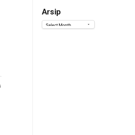
Arsip
Arsip
.
i