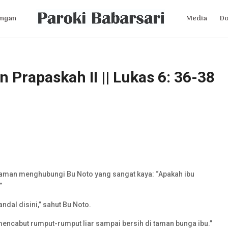
ngan
Media
D
n Prapaskah II || Lukas 6: 36-38
aman menghubungi Bu Noto yang sangat kaya: “Apakah ibu
”
dal disini,” sahut Bu Noto.
mencabut rumput-rumput liar sampai bersih di taman bunga ibu.”