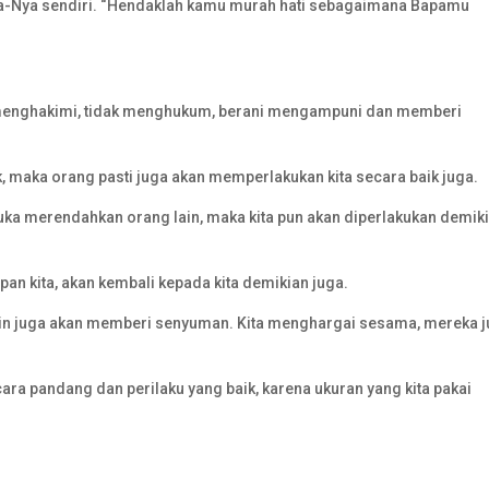
pa-Nya sendiri. “Hendaklah kamu murah hati sebagaimana Bapamu
 menghakimi, tidak menghukum, berani mengampuni dan memberi
, maka orang pasti juga akan memperlakukan kita secara baik juga.
, suka merendahkan orang lain, maka kita pun akan diperlakukan demik
pan kita, akan kembali kepada kita demikian juga.
in juga akan memberi senyuman. Kita menghargai sesama, mereka 
ara pandang dan perilaku yang baik, karena ukuran yang kita pakai