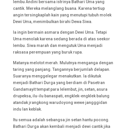
lembu Andini bersama istrinya Bathari Uma yang
cantik. Mereka melanglang buana. Karena tertiup
angin tersingkaplah kain yang menutupi tubuh molek
Dewi Uma, menimbulkan birahi Dewa Siwa.
Ia ingin bermain asmara dengan Dewi Uma. Tetapi
Uma menolak karena sedang berada di atas seekor
lembu. Siwa marah dan mengutuk Uma menjadi
raksasa perempuan yang buruk rupa.
Matanya melotot merah. Mulutnya menganga dengan
taring yang panjang. Tangannya berjumlah delapan.
Suaranya menggelegar menakutkan. Ia dikutuk
menjadi Bathari Durga yang berdiam di Pasetran
Gandamayit tempat para lelembut, jin, setan, asura
drupeksa, ilu-ilu banaspati, engklek-engklek balung
atandak jrangkong warudoyong wewe jangggidan
indu lan keblak.
Itu semua adalah sebangsa jin setan hantu pocong.
Bathari Durga akan kembali menjadi dewi cantik jika