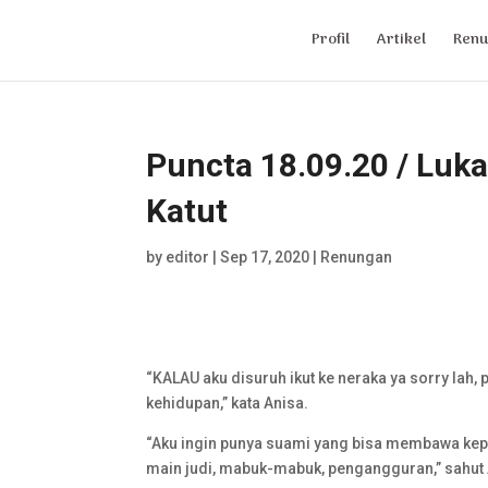
Profil
Artikel
Renu
Puncta 18.09.20 / Luk
Katut
by
editor
|
Sep 17, 2020
|
Renungan
“KALAU aku disuruh ikut ke neraka ya sorry la
kehidupan,” kata Anisa.
“Aku ingin punya suami yang bisa membawa kep
main judi, mabuk-mabuk, pengangguran,” sahut A