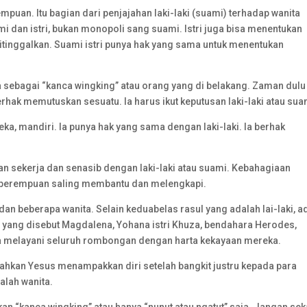
puan. Itu bagian dari penjajahan laki-laki (suami) terhadap wanita
ami dan istri, bukan monopoli sang suami. Istri juga bisa menentukan
ditinggalkan. Suami istri punya hak yang sama untuk menentukan
 sebagai “kanca wingking” atau orang yang di belakang. Zaman dulu
rhak memutuskan sesuatu. Ia harus ikut keputusan laki-laki atau sua
 mandiri. Ia punya hak yang sama dengan laki-laki. Ia berhak
an sekerja dan senasib dengan laki-laki atau suami. Kebahagiaan
n perempuan saling membantu dan melengkapi.
an beberapa wanita. Selain keduabelas rasul yang adalah lai-laki, a
a yang disebut Magdalena, Yohana istri Khuza, bendahara Herodes,
ka melayani seluruh rombongan dengan harta kekayaan mereka.
. Bahkan Yesus menampakkan diri setelah bangkit justru kepada para
alah wanita.