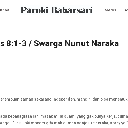
ngan
Media
D
as 8:1-3 / Swarga Nunut Naraka
h, perempuan zaman sekarang independen, mandiri dan bisa menentu
ada kebahagiaan lah, masak milih suami yang gak punya kerja, cum
ngel. “Laki-laki macam gitu mah cuman ngajak ke neraka, sorry ya.”