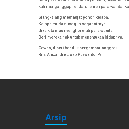
Jadi para wanita itu adalah penentu, pewarta, bu
kali menganggap rendah, remeh para wanita. Ka
Siang-siang memanjat pohon kelapa.
Kelapa muda sungguh segar airnya.
Jika kita mau menghormati para wanita.
Beri mereka hak untuk menentukan hidupnya.
Cawas, diberi handuk bergambar anggrek…
Rm. Alexandre Joko Purwanto, Pr
Arsip
Arsip