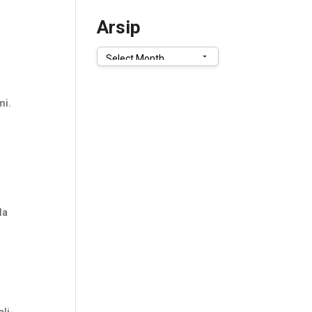
Arsip
Arsip
mi.
da