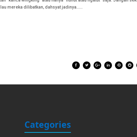
kan “kanca wingking” atau hanya “nunut atau ngatut” saja. Jangan sek
lau mereka dilibatkan, dahsyat jadinya……
Categories