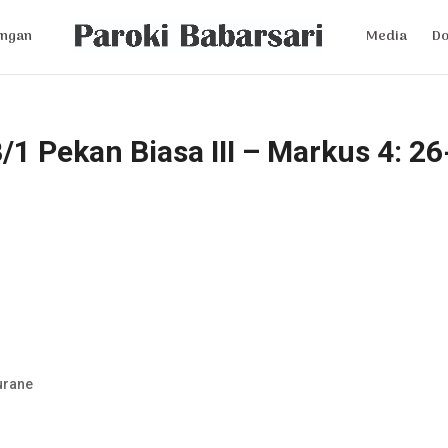
ngan
Media
D
/1 Pekan Biasa III – Markus 4: 26
urane