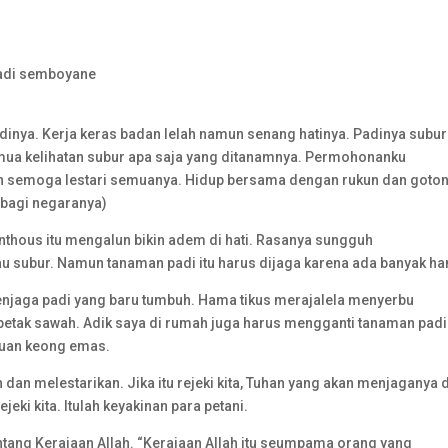
adi semboyane
dinya. Kerja keras badan lelah namun senang hatinya. Padinya subur
Semua kelihatan subur apa saja yang ditanamnya. Permohonanku
an semoga lestari semuanya. Hidup bersama dengan rukun dan goto
 bagi negaranya)
nthous itu mengalun bikin adem di hati. Rasanya sungguh
u subur. Namun tanaman padi itu harus dijaga karena ada banyak h
enjaga padi yang baru tumbuh. Hama tikus merajalela menyerbu
petak sawah. Adik saya di rumah juga harus mengganti tanaman pad
buan keong emas.
n melestarikan. Jika itu rejeki kita, Tuhan yang akan menjaganya d
ki kita. Itulah keyakinan para petani.
tang Kerajaan Allah. “Kerajaan Allah itu seumpama orang yang