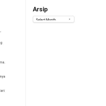
Arsip
Arsip
-
ng
ama.
inya
ari