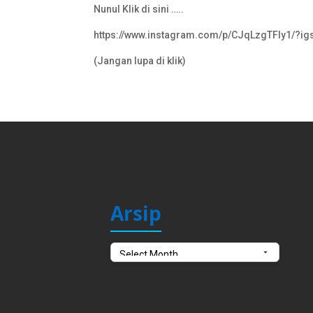
Nunul Klik di sini …..
https://www.instagram.com/p/CJqLzgTFly1/?i
(Jangan lupa di klik)
Arsip
Arsip