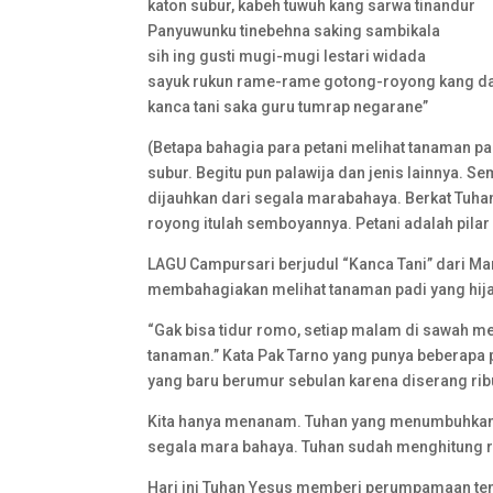
katon subur, kabeh tuwuh kang sarwa tinandur
Panyuwunku tinebehna saking sambikala
sih ing gusti mugi-mugi lestari widada
sayuk rukun rame-rame gotong-royong kang d
kanca tani saka guru tumrap negarane”
(Betapa bahagia para petani melihat tanaman pa
subur. Begitu pun palawija dan jenis lainnya. 
dijauhkan dari segala marabahaya. Berkat Tuh
royong itulah semboyannya. Petani adalah pilar
LAGU Campursari berjudul “Kanca Tani” dari Ma
membahagiakan melihat tanaman padi yang hija
“Gak bisa tidur romo, setiap malam di sawah m
tanaman.” Kata Pak Tarno yang punya beberapa 
yang baru berumur sebulan karena diserang ri
Kita hanya menanam. Tuhan yang menumbuhkan da
segala mara bahaya. Tuhan sudah menghitung reje
Hari ini Tuhan Yesus memberi perumpamaan ten