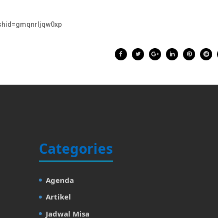
gshid=gmqnrljqw0xp
Categories
Agenda
Artikel
Jadwal Misa