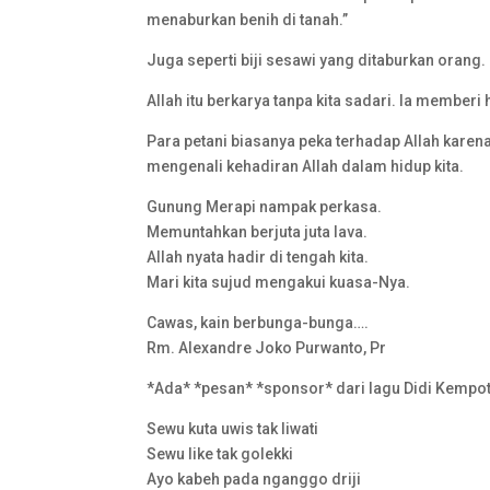
menaburkan benih di tanah.”
Juga seperti biji sesawi yang ditaburkan orang
Allah itu berkarya tanpa kita sadari. Ia member
Para petani biasanya peka terhadap Allah karen
mengenali kehadiran Allah dalam hidup kita.
Gunung Merapi nampak perkasa.
Memuntahkan berjuta juta lava.
Allah nyata hadir di tengah kita.
Mari kita sujud mengakui kuasa-Nya.
Cawas, kain berbunga-bunga….
Rm. Alexandre Joko Purwanto, Pr
*Ada* *pesan* *sponsor* dari lagu Didi Kempot
Sewu kuta uwis tak liwati
Sewu like tak golekki
Ayo kabeh pada nganggo driji