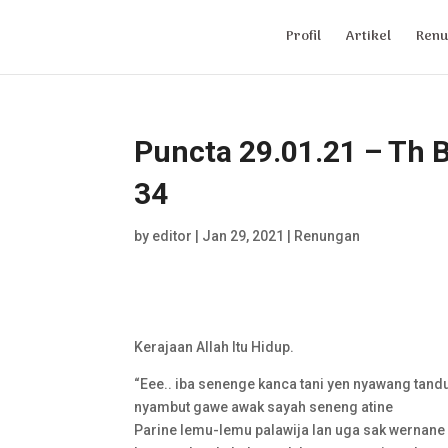
Profil
Artikel
Renu
Puncta 29.01.21 – Th B
34
by
editor
|
Jan 29, 2021
|
Renungan
Kerajaan Allah Itu Hidup.
“Eee.. iba senenge kanca tani yen nyawang tand
nyambut gawe awak sayah seneng atine
Parine lemu-lemu palawija lan uga sak wernane