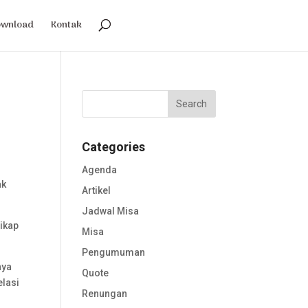
ownload
Kontak
Categories
Agenda
ak
Artikel
Jadwal Misa
sikap
Misa
Pengumuman
nya
Quote
elasi
Renungan