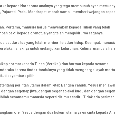
 murka kepada Narasoma anaknya yang tega membunuh ayah mertuany
, Pujawati. Prabu Mandrapati marah sambil memberi wejangan kepa
ah. Pertama, manusia harus menyembah kepada Tuhan yang telah
ah bakti kepada orangtua yang telah mengukir jiwa raganya.
a saudara tua yang telah memberi teladan hidup. Keempat, manusi
elakan anaknya untuk melanjutkan keturunan. Kelima, manusia har
.
ikap hormat kepada Tuhan (Vertikal) dan hormat kepada sesama
andaraka karena tindak-tanduknya yang tidak menghargai ayah mertu
uti sayembara pilih.
urat tentang perintah utama dalam kitab Bangsa Yahudi. Yesus menjawa
i, dengan segenap jiwa, dengan segenap akal budi, dan dengan sege
ihilah sesamamu manusia seperti dirimu sendiri. Tidak ada perintah
dirangkum oleh Yesus dengan dua hukum utama yakni cinta kepada All