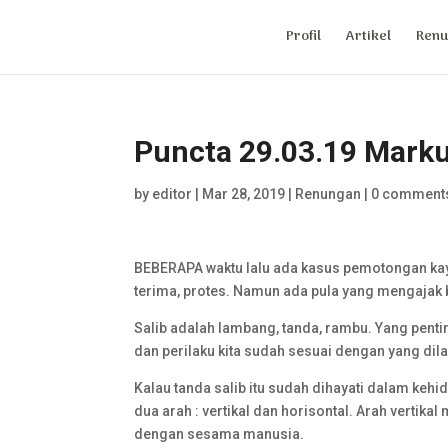
Profil
Artikel
Renu
Puncta 29.03.19 Mark
by
editor
|
Mar 28, 2019
|
Renungan
|
0 comment
BEBERAPA waktu lalu ada kasus pemotongan kay
terima, protes. Namun ada pula yang mengajak b
Salib adalah lambang, tanda, rambu. Yang penting
dan perilaku kita sudah sesuai dengan yang dila
Kalau tanda salib itu sudah dihayati dalam kehid
dua arah : vertikal dan horisontal. Arah vertik
dengan sesama manusia.