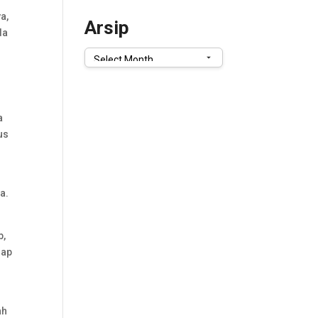
a,
Arsip
da
Arsip
a
us
a.
b,
nap
ah