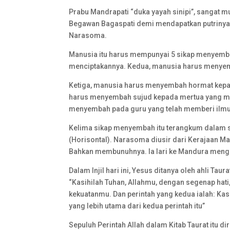
Prabu Mandrapati “duka yayah sinipi”, sangat
Begawan Bagaspati demi mendapatkan putrinya
Narasoma.
Manusia itu harus mempunyai 5 sikap menyemb
menciptakannya. Kedua, manusia harus menyemb
Ketiga, manusia harus menyembah hormat kepad
harus menyembah sujud kepada mertua yang mer
menyembah pada guru yang telah memberi ilmu
Kelima sikap menyembah itu terangkum dalam s
(Horisontal). Narasoma diusir dari Kerajaan M
Bahkan membunuhnya. Ia lari ke Mandura mengik
Dalam Injil hari ini, Yesus ditanya oleh ahli Ta
“Kasihilah Tuhan, Allahmu, dengan segenap hat
kekuatanmu. Dan perintah yang kedua ialah: Kas
yang lebih utama dari kedua perintah itu”
Sepuluh Perintah Allah dalam Kitab Taurat itu 