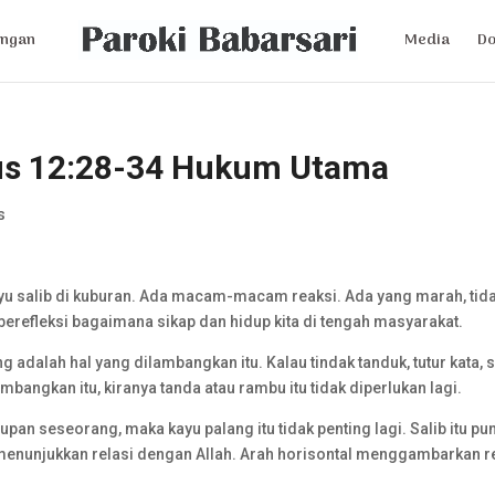
ngan
Media
D
us 12:28-34 Hukum Utama
s
u salib di kuburan. Ada macam-macam reaksi. Ada yang marah, tid
erefleksi bagaimana sikap dan hidup kita di tengah masyarakat.
 adalah hal yang dilambangkan itu. Kalau tindak tanduk, tutur kata, 
mbangkan itu, kiranya tanda atau rambu itu tidak diperlukan lagi.
upan seseorang, maka kayu palang itu tidak penting lagi. Salib itu pu
al menunjukkan relasi dengan Allah. Arah horisontal menggambarkan r